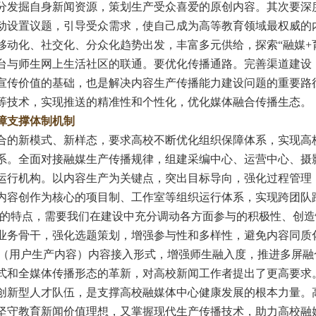
分发掘自身新闻资源，策划生产受众喜爱的原创内容。其次要深
动设置议题，引导受众需求，使自己成为高等教育领域最权威的
移动化、社交化、分众化趋势出发，丰富多元供给，探索“融媒+
台与师生网上生活社区的联通。要优化传播通路。完善渠道建设
宣传价值的基础，也是解决内容生产传播能力建设问题的重要路
等技术，实现推送的精准性和个性化，优化媒体融合传播生态。
障支撑体制机制
新模式、新样态，要求高校不断优化组织保障体系，实现高校
系。全面对接融媒生产传播规律，组建采编中心、运营中心、摄
运行机构。以内容生产为关键点，突出目标导向，强化过程管理
内容创作为核心的项目制、工作室等组织运行体系，实现跨团队
化”的特点，需要我们在建设中充分调动各方面参与的积极性、创
业务骨干，强化选题策划，增强参与性和多样性，避免内容同质
C（用户生产内容）内容接入形式，增强师生融入度，推进多屏
式和全媒体传播形态的革新，对高校新闻工作者提出了更高要求
创新型人才队伍，是支撑高校融媒体中心健康发展的根本力量。
坚守教育新闻价值理想，又掌握现代生产传播技术，助力高校融