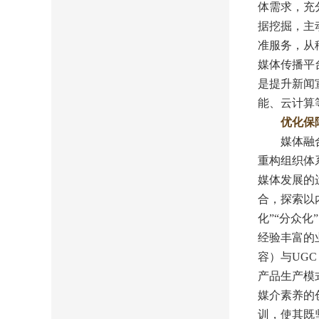
体需求，充
据挖掘，主
准服务，从
媒体传播平
是提升新闻
能、云计算
优化保
媒体融合的
重构组织体
媒体发展的
合，探索以
化”“分众
经验丰富的
容）与UG
产品生产模
媒介素养的
训，使其既