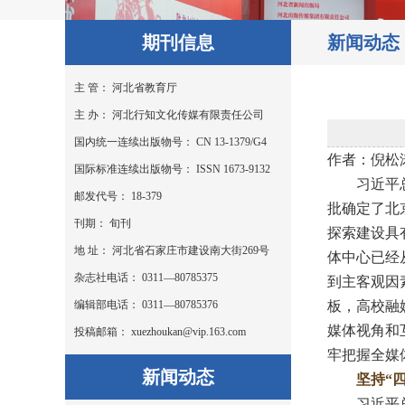
期刊信息
新闻动态
主 管： 河北省教育厅
主 办： 河北行知文化传媒有限责任公司
国内统一连续出版物号： CN 13-1379/G4
作者：倪松
国际标准连续出版物号： ISSN 1673-9132
习近平总书
邮发代号： 18-379
批确定了北
刊期： 旬刊
探索建设具
地 址： 河北省石家庄市建设南大街269号
体中心已经
杂志社电话： 0311—80785375
到主客观因
编辑部电话： 0311—80785376
板，高校融
媒体视角和
投稿邮箱： xuezhoukan@vip.163.com
牢把握全媒
新闻动态
坚持“
习近平总书