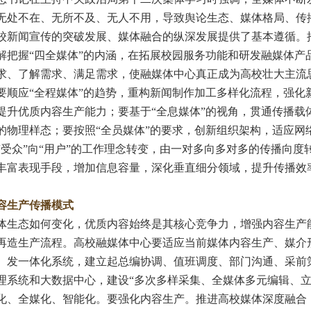
无处不在、无所不及、无人不用，导致舆论生态、媒体格局、传
校新闻宣传的突破发展、媒体融合的纵深发展提供了基本遵循。
解把握“四全媒体”的内涵，在拓展校园服务功能和研发融媒体产
求、了解需求、满足需求，使融媒体中心真正成为高校壮大主流
要顺应“全程媒体”的趋势，重构新闻制作加工多样化流程，强化
提升优质内容生产能力；要基于“全息媒体”的视角，贯通传播载
的物理样态；要按照“全员媒体”的要求，创新组织架构，适应网
“受众”向“用户”的工作理念转变，由一对多向多对多的传播向度
丰富表现手段，增加信息容量，深化垂直细分领域，提升传播效率，构
容生产传播模式
态如何变化，优质内容始终是其核心竞争力，增强内容生产能
再造生产流程。高校融媒体中心要适应当前媒体内容生产、媒介
、发一体化系统，建立起总编协调、值班调度、部门沟通、采前
理系统和大数据中心，建设“多次多样采集、全媒体多元编辑、立
化、全媒化、智能化。要强化内容生产。推进高校媒体深度融合