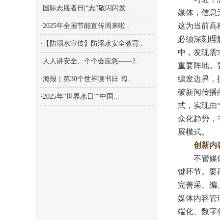
·国际志愿者日|“志”敬闪闪发..
媒体，信息
这为当前高
·2025年全国节能宣传周来啦..
必须深刻理
·【防溺水宣传】防溺水安全教育..
中，发现需
·人人讲安全、个个会应急——2..
重要阵地。
编发边界，
·海报｜第30个世界读书日 阅..
破新闻传播
·2025年“世界水日”“中国..
式，实现由
众化趋势，
展模式。
创新内
不管媒体生
键环节。要
完善采、编
媒体内容管
端化、数字